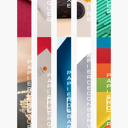
X
L
Q
A
E
E
U
I
S
E
R
S
E
P
A
P
P
I
A
E
P
P
P
P
R
I
A
A
A
D
E
P
P
P
E
R
I
I
I
C
D
E
E
E
O
E
R
R
R
Voir
Voir
Voir
Voir
N
S
D
plus
plus
plus
plus
V
D
S
É
E
E
'
E
C
B
R
A
R
U
A
G
R
V
R
S