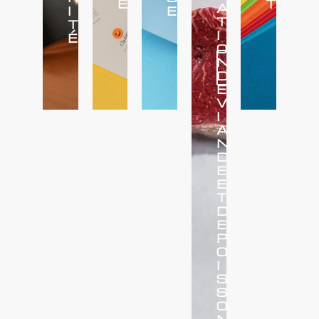
É
T
A
I
E
T
T
I
É
O
N
Voir
plus
D
E
V
I
A
N
D
E
E
T
D
E
P
O
I
S
S
O