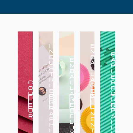
I
E
N
M
P
D
B
E
A
U
A
M
P
S
L
B
I
T
L
A
E
R
A
C
L
R
I
G
O
L
P
E
E
U
A
O
S
A
L
G
U
Voir
Voir
Voir
Voir
Voir
G
L
plus
plus
plus
plus
plus
E
E
R
R
I
U
D
P
A
M
R
E
A
P
E
L
I
H
N
U
L
I
T