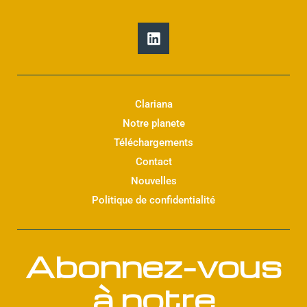
L
i
n
k
e
d
Clariana
i
Notre planete
n
Téléchargements
Contact
Nouvelles
Politique de confidentialité
Abonnez-vous
à notre