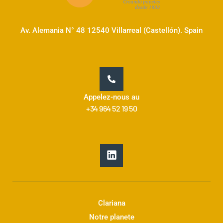
Av. Alemania N° 48 12540 Villarreal (Castellón). Spain
Appelez-nous au
+34 964 52 19 50
L
i
n
k
e
d
Clariana
i
Notre planete
n