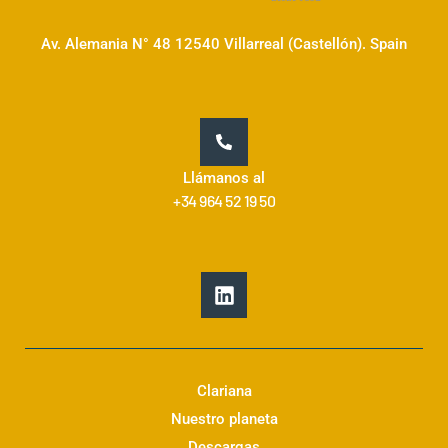
Av. Alemania N° 48 12540 Villarreal (Castellón). Spain
Llámanos al
+34 964 52 19 50
L
i
n
k
e
d
Clariana
i
Nuestro planeta
n
Descargas