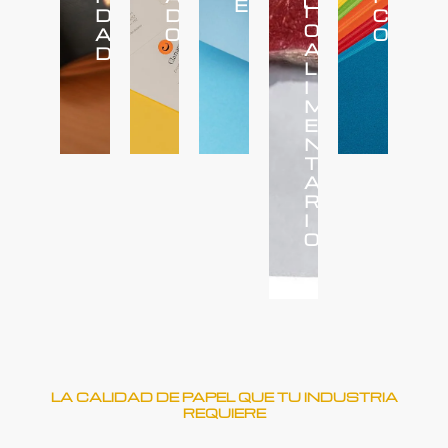
E
I
D
D
C
O
A
O
O
A
D
L
I
M
E
N
T
A
R
I
O
LA CALIDAD DE PAPEL QUE TU INDUSTRIA
REQUIERE