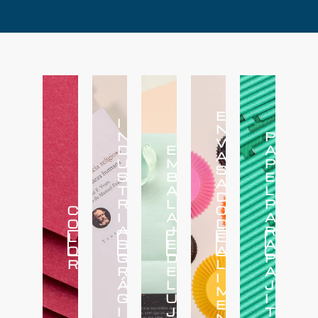
E
I
N
N
P
V
D
E
A
A
U
M
P
S
S
B
E
A
T
A
L
D
R
L
P
C
O
I
A
A
O
D
A
J
R
L
E
S
E
A
Más
Más
Más
Más
Más
O
A
G
D
P
R
L
R
E
A
I
Á
L
J
M
G
U
I
E
I
J
T