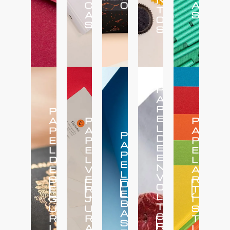
N
C
O
A
T
A
S
O
S
S
P
A
P
P
E
A
P
P
L
P
A
A
P
D
E
P
P
A
E
L
E
E
P
E
D
L
L
E
N
E
V
A
L
V
S
E
R
D
O
E
R
T
Más
Más
Más
Más
E
L
G
J
Í
B
T
U
U
S
A
O
R
R
T
S
R
Más
I
A
I