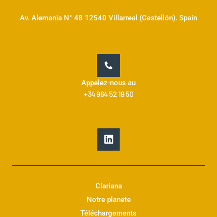
Av. Alemania N° 48 12540 Villarreal (Castellón). Spain
Appelez-nous au
+34 964 52 19 50
L
i
n
k
e
d
Clariana
i
Notre planete
n
Téléchargements