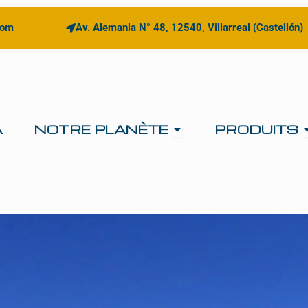
com
Av. Alemania N° 48, 12540, Villarreal (Castellón)
Open NOTRE PLA
A
NOTRE PLANÈTE
PRODUITS