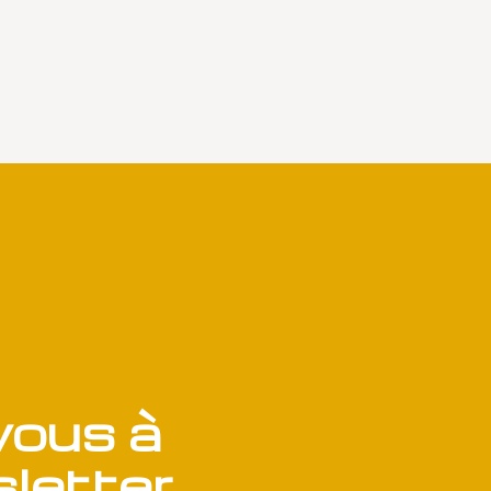
ous à
letter