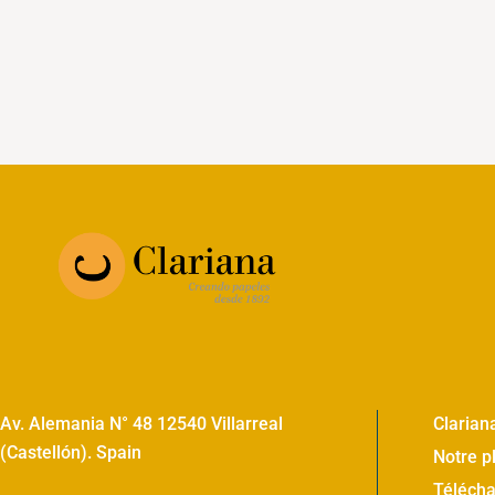
Av. Alemania N° 48 12540 Villarreal
Clarian
(Castellón). Spain
Notre p
Téléch