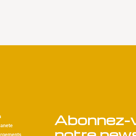
Abonnez-v
a
lanete
notre news
argements