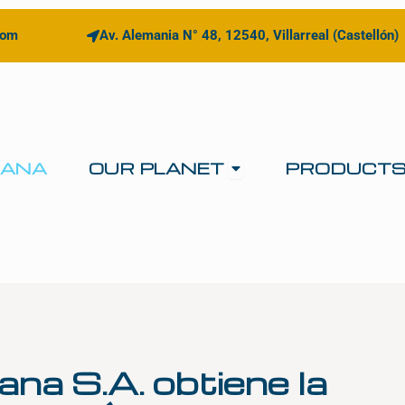
com
Av. Alemania N° 48, 12540, Villarreal (Castellón)
Open OUR PLANE
IANA
OUR PLANET
PRODUCT
iana S.A. obtiene la