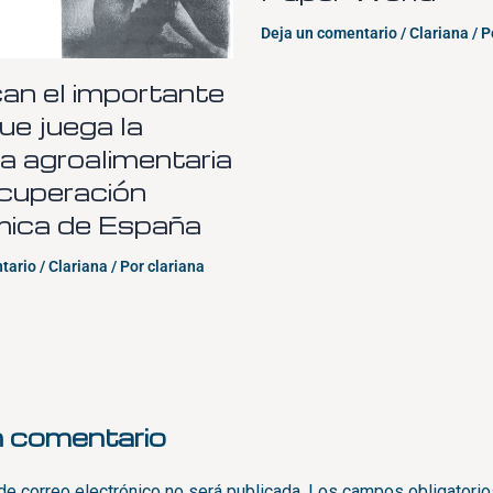
Deja un comentario
/
Clariana
/ P
an el importante
ue juega la
ia agroalimentaria
ecuperación
ica de España
tario
/
Clariana
/ Por
clariana
n comentario
de correo electrónico no será publicada.
Los campos obligatorio