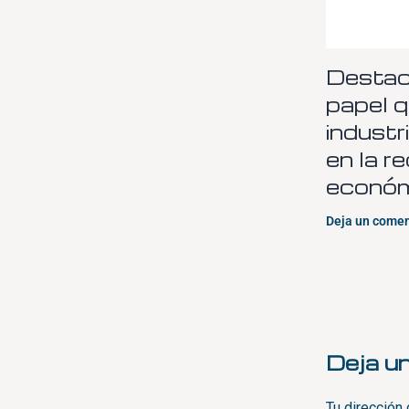
Destac
papel q
industr
en la r
económ
Deja un comen
Deja u
Tu dirección 