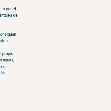
to por el
entales de
 consiguen
etos.
l propio
as aguas,
las
ión