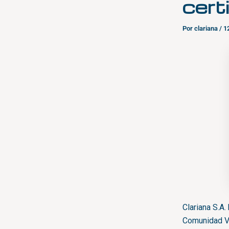
cert
Por
clariana
/
1
Clariana S.A.
Comunidad Va