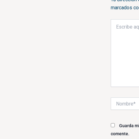
marcados c
Escribe
aquí...
Nombre*
Guarda mi
comente.