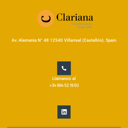
Av. Alemania N° 48 12540 Villarreal (Castellón). Spain
Llámanos al
+34 964 52 19 50
L
i
n
k