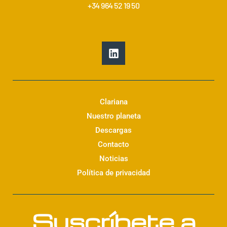
+34 964 52 19 50
L
i
n
k
e
d
Clariana
i
Nuestro planeta
n
Descargas
Contacto
Noticias
Política de privacidad
Suscríbete a