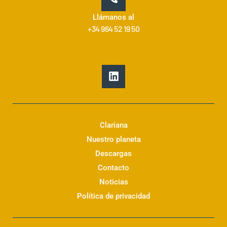
Llámanos al
+34 964 52 19 50
L
i
n
k
e
d
Clariana
i
Nuestro planeta
n
Descargas
Contacto
Noticias
Política de privacidad